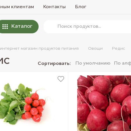
вным клиентам
Контакты
Блог
Каталог
 интернет магазин продуктов питания
Овощи
Редис
ис
По умолчанию
По ал
Сортировать: