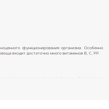
лноценного функционирования организма. Особенно
овоща входит достаточно много витаминов В, С, РР.
ествляем доставку по всей Украине. Freshmart не
у же корнеплоды богаты клетчаткой, нормализующей
добавить в свой рацион тем, кто пытается сбросить