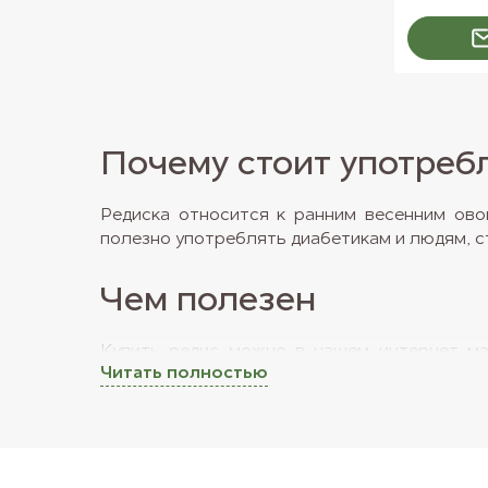
Почему стоит употреб
Редиска относится к ранним весенним ов
полезно употреблять диабетикам и людям, ст
Чем полезен
Купить редис можно в нашем интернет-маг
Читать полностью
использует в своей работе пластик, поэтому
Редис содержит около 20 видов полезных 
уровень холестерина и выводящей имеющиес
лишний вес. Редис улучшает метаболизм и 