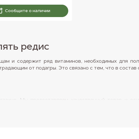
Сообщите о наличии
лять редис
ощам и содержит ряд витаминов, необходимых для по
радающим от подагры. Это связано с тем, что в состав 
азине. Мы предоставляем качественный товар и осущ
 все заказы пакуются в бумажные пакеты или коробки.
минералов. В 300 г – суточная норма кальция, к том
я токсины. Овощ низкокалорийный, поэтому его стоит 
предотвращает появление жировых отложений.