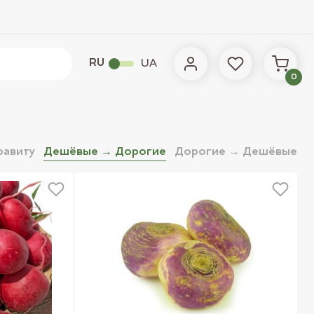
RU
UA
0
фавиту
Дешёвые → Дорогие
Дорогие → Дешёвые