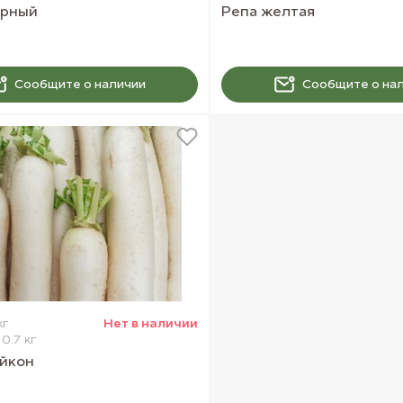
ёрный
Репа желтая
Сообщите о наличии
Сообщите о на
кг
Нет в наличии
0.7 кг
айкон