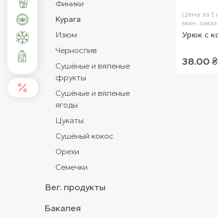
Финики
Цена за 1 
Курага
мин. заказ 
Изюм
Урюк с к
Чернослив
38.00 ₴
Сушёные и вяленые
фрукты
Сушёные и вяленые
ягоды
Цукаты
Сушёный кокос
Орехи
Семечки
Вег. продукты
Бакалея