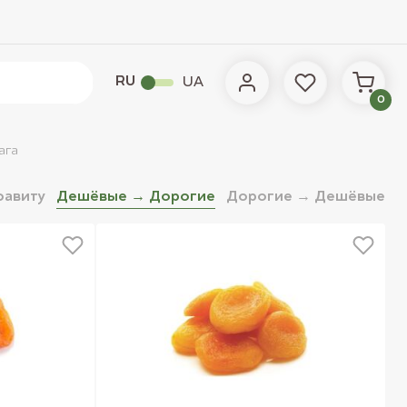
RU
UA
0
ага
фавиту
Дешёвые → Дорогие
Дорогие → Дешёвые