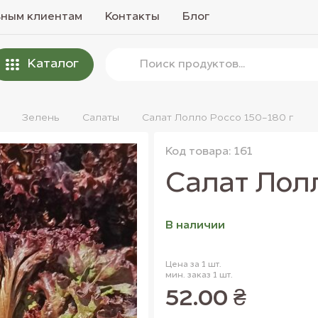
вным клиентам
Контакты
Блог
Каталог
Зелень
Салаты
Салат Лолло Россо 150-180 г
Код товара: 161
Салат Лолл
В наличии
Цена за 1 шт.
мин. заказ 1 шт.
52.00 ₴