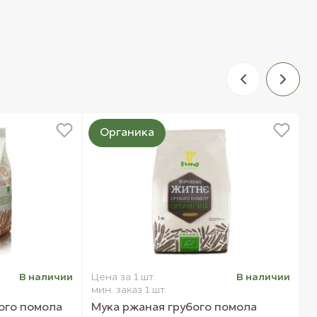
Органика
В наличии
Цена за 1 шт.
В наличии
Ц
мин. заказ 1 шт.
м
ого помола
Мука ржаная грубого помола
К