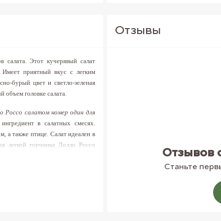
Отзывы
в салата. Этот кучерявый салат
. Имеет приятный вкус с легким
но-бурый цвет и светло-зеленая
 объем головке салата.
о Россо салатом номер один для
ингредиент в салатных смесях.
 а также птице. Салат идеален в
я легкой горчинке Лолло Россо
Отзывов 
ень с листьями салата считается
с. Ищете, где купить салат Лолло
Станьте первы
 доставим свежий и вкусный салат
олезен для пищеварения и обмена
ат массу полезных витаминов и