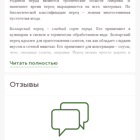
Родиной перца являются тропические области Америки. В
нынешнее время перец выращивается на всех материках. По
биологической классификации перец – ложная многосемянная
пустотелая ягода.
Болгарский перец – сладкий сорт перца
. Его применяют в
кулинарии в свежем и термически обработанном виде. Болгарский
перец идеален для приготовления салатов, так как обладает сладким
вкусом и сочной мякотью. Его применяют для консервации – соусы,
лечо, овощные салаты, заправки. Перец можно просто жарить и
подавать, как второе блюдо. Перец добавляется в супы и вторые
Читать полностью
блюда, запекается, фаршируется. Подходит как к мясу, так к рыбе,
морепродуктам, грибам, сыру и творогу.
Интернет-магазин
FreshMart заботится о своих клиентах - у нас Вы можете заказать
самый свежий и вкусный перец в Киеве!
Отзывы
Сладкий болгарский перец чрезвычайно богат полезными
веществами. В нём содержится большое количество витаминов А и
С, витаминов группы В, а также различных элементов,
необходимых организму человека.
Употребление перца укрепляет иммунитет и улучшает общее
состояние организма
при усталости, депрессии, бессоннице.
Содержание витаминов в болгарском перце (на 100г съедобной