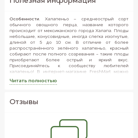
Полезная информация
Особенности
. Халапеньо – среднеострый сорт
обычного овощного перца, название которого
происходит от мексиканского города Халапа. Плоды
небольшие, конусовидные, иногда слегка изогнутые,
длиной от 5 до 10 см. В отличие от более
распространённого зелёного халапеньо, красный
собирают после полного созревания - такие плоды
приобретают более острый и яркий вкус.
Присоединяйтесь к сообществу любителей
халапеньо! В интернет-магазине FreshMart можно
купить острый перец и другие продукты высокого
Читать полностью
качества по доступной цене.
Применение
. Красный халапеньо широко применяют
в мексиканской кухне. Перец используют в сыром,
Отзывы
маринованном, сушёном или копченом виде. Лёгкие
сладковатые нотки отлично оттеняют острые соусы
и цитрусовые сальсы - они удачно дополнят мясные,
рыбные и овощные блюда. Сырые стручки можно
добавить в салат или приготовить из них особый
острый джем, который подают со сливочным сыром