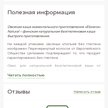
Полезная информация
Овсяная каша моментального приготовления «Elovena»
Natural – финская натуральная безглютеновая каша
быстрого приготовления.
На каждой упаковке овсяных хлопьев без глютена
изображен Перечеркнутый колосок от Европейского
Общества Целиакии подтверждает то, что продукт
гарантированно без глютена.
Овес для натуральной безглютеновой каши от
«Elovena» выращивается из генетических чистых
семян. Во время роста овес находятся под
Читать полностью
постоянным контролем. Вблизи полей, на которых
выращивается натуральный безглютеновый овес для
каши «Elovena», отсутствуют насаждения
Отзывы
Написать отзыв
содержащих глютен культур. На заводы по обработке
овса также не допускаются глютеновые зерновые.
Из-за отсутствия глютена не отягощает