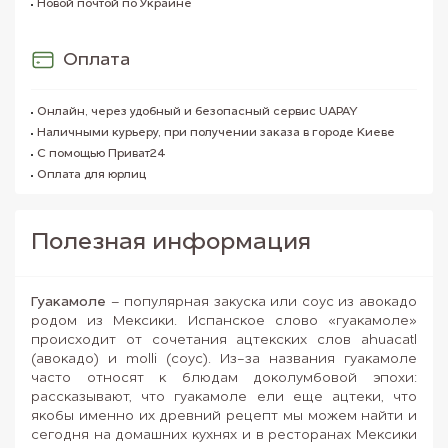
Новой почтой по Украине
Оплата
Онлайн, через удобный и безопасный сервис UAPAY
Наличными курьеру, при получении заказа в городе Киеве
С помощью Приват24
Оплата для юрлиц
Полезная информация
Гуакамоле
– популярная закуска или соус из авокадо
родом из Мексики. Испанское слово «гуакамоле»
происходит от сочетания ацтекских слов ahuacatl
(авокадо) и molli (соус). Из-за названия гуакамоле
часто относят к блюдам доколумбовой эпохи:
рассказывают, что гуакамоле ели еще ацтеки, что
якобы именно их древний рецепт мы можем найти и
сегодня на домашних кухнях и в ресторанах Мексики