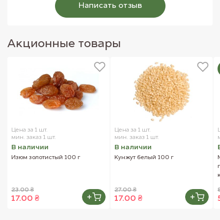
процессор или даже блендер, но в этом случае
Написать отзыв
смешивать ингредиенты не следует долго, чтобы
продукты не были слишком измельчены. Иногда
предпочитают мелко нарезав ингредиенты,
разминать их в миске вилкой, затем приправляя их
Акционные товары
соком лайма и солью. Все это – способы
приготовления «комковатого гуакомоле» из свежих
продуктов.
Для удобства, вы можете заказать набор для
приготовления гуакамоле на нашем сайте FreshMart!
Внешний вид товара может отличаться от
изображений, представленных на сайте.
Цена за 1 шт.
Цена за 1 шт.
мин. заказ 1 шт.
мин. заказ 1 шт.
В наличии
В наличии
Изюм золотистый 100 г
Кунжут белый 100 г
23.00 ₴
27.00 ₴
17.00 ₴
17.00 ₴