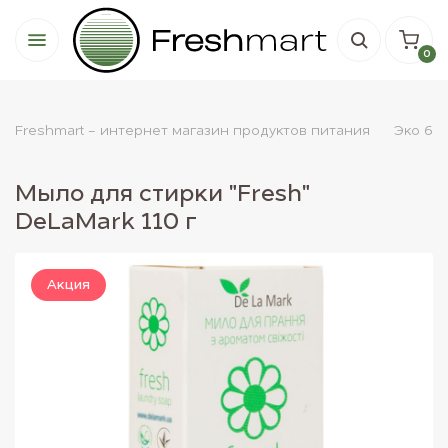
0
Freshmart - интернет магазин продуктов питания
Эко бы
Мыло для стирки "Frеsh"
DeLaMark 110 г
Акция