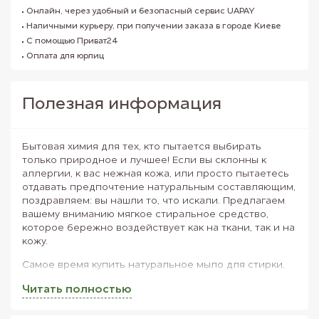
Онлайн, через удобный и безопасный сервис UAPAY
Наличными курьеру, при получении заказа в городе Киеве
С помощью Приват24
Оплата для юрлиц
Полезная информация
Бытовая химия для тех, кто пытается выбирать
только природное и лучшее! Если вы склонны к
аллергии, к вас нежная кожа, или просто пытаетесь
отдавать предпочтение натуральным составляющим,
поздравляем: вы нашли то, что искали. Предлагаем
вашему вниманию мягкое стиральное средство,
которое бережно воздействует как на ткани, так и на
кожу.
Самое время купить натуральное мыло для стирки,
не вызывающее раздражения!
Читать полностью
Качественно отстирывает вещи.
Не содержит фосфатов.