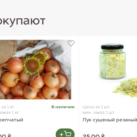
сти):
окупают
за 1 кг
В наличии
Цена за 1 шт.
дставленных на сайте.
заказ 1 кг
мин. заказ 1 шт.
 репчатый
Лук сушеный резаный