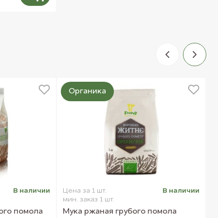
Органика
В наличии
Цена за 1 шт.
В наличии
Ц
мин. заказ 1 шт.
м
ого помола
Мука ржаная грубого помола
К