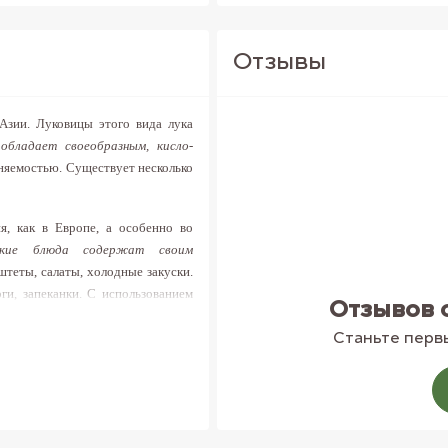
Отзывы
Азии. Луковицы этого вида лука
обладает своеобразным, кисло-
няемостью. Существует несколько
я, как в Европе, а особенно во
зские блюда содержат своим
штеты, салаты, холодные закуски.
ги, запеканки. С использованием
Отзывов 
 отыскать качественный шалот? В
 вкусный лук-шалот по доступной
Станьте первы
х и желудочных заболеваний. Его