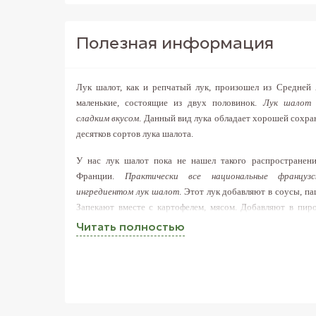
Полезная информация
Лук шалот, как и репчатый лук, произошел из Средней 
маленькие, состоящие из двух половинок.
Лук шалот 
сладким вкусом
. Данный вид лука обладает хорошей сохра
десятков сортов лука шалота.
У нас лук шалот пока не нашел такого распространени
Франции.
Практически все национальные францу
ингредиентом лук шалот
. Этот лук добавляют в соусы, па
Запекают вместе с картофелем, мясом. Добавляют в пиро
лука шалот готовят маринады для мяса и рыбы.
Не удается
Читать полностью
интернет-магазине FreshMart Вы найдете самый свежий и
цене.
Лук-шалот рекомендуется употреблять при лечении глазны
используют в качестве противовоспалительного средства.