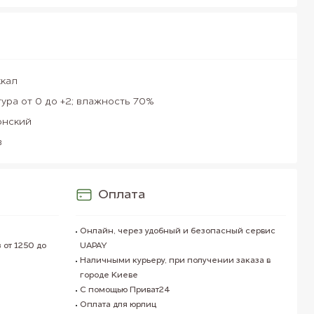
ккал
ура от 0 до +2; влажность 70%
онский
в
Оплата
Онлайн, через удобный и безопасный сервис
 от 1250 до
UAPAY
Наличными курьеру, при получении заказа в
городе Киеве
С помощью Приват24
Оплата для юрлиц