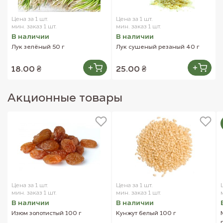
Витамин С--------------------35,00мг
Цена за 1 шт.
Цена за 1 шт.
мин. заказ 1 шт.
мин. заказ 1 шт.
Внешний вид товара может отличаться от изображений,
В наличии
В наличии
представленных на сайте.
Лук зелёный 50 г
Лук сушеный резаный 40 г
18.00 ₴
25.00 ₴
Акционные товары
Цена за 1 шт.
Цена за 1 шт.
мин. заказ 1 шт.
мин. заказ 1 шт.
В наличии
В наличии
Изюм золотистый 100 г
Кунжут белый 100 г