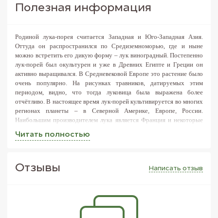
Полезная информация
Родиной лука-порея считается Западная и Юго-Западная Азия.
Оттуда он распространился по Средиземноморью, где и ныне
можно встретить его дикую форму – лук виноградный. Постепенно
лук-порей был окультурен и уже в Древних Египте и Греции он
активно выращивался. В Средневековой Европе это растение было
очень популярно. На рисунках травников, датируемых этим
периодом, видно, что тогда луковица была выражена более
отчётливо. В настоящее время лук-порей культивируется во многих
регионах планеты – в Северной Америке, Европе, России.
Наибольшим производителем лука является Франция и некоторые
государства Западной Европы.
Читать полностью
В кулинарии используют молодые листья и стебли лука-порея
.
Старые листья жесткие и горькие на вкус. Молодой лук-порей, в
отличие от зелёного лука, обладает более нежным ароматом и
Отзывы
Написать отзыв
сладковатым привкусом. Перед употреблением лук следует
тщательно промыть, так как между листьями практически всегда
есть песок. Лук-порей едят сырым, в прикуску. Его нарезают и
добавляют к разнообразным блюдам – супам, бульонам,
запечённому мясу, рыбе, отварному картофелю, закускам, салатам.