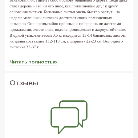
Банановый лист являет собой основу бананового дерева. Ведь даже
ствол дерева – это ни что иное, как прилегающие друг к другу
основания листьев. Банановые листья очень быстро растут – за
неделю маленький листочек достигает своих полноценных
размеров. Они чрезвычайно прочные, с поперечными жесткими
прожилками, эластичные, водонепроницаемые и жароустойчивые.
В одной упаковне весом 0,5 кг находится 13-14 банановых листов,
их длина составляет 112-113 см, а ширина - 22-23 см. Вес одного
листочка 35-37 г.
Несмотря на свою несъедобность, банановые листья довольно
Читать полностью
часто используются в кулинарии
. Их применяют вместо тарелок
для пищи, которую едят руками. Если дополнить украшение стола
цветами и фруктами, подать рис и морепродукты – то получится
экзотическая сервировка в тайско-азиатском стиле. Листья бананов
Отзывы
применяют вместо фольги для приготовления пищи, особенно часто
используют в гриле. Причём банановая обёртка не допускает
испарения влаги, поэтому блюда получаются очень сочными. Если
на банановый лист выложить уже готовые горячие продукты, то он
придаст им оригинальный привкус и немного потемнеет.
Области применения банановых листьев не ограничиваются
кулинарией
. Особенно это касается стран Юго-Восточной Азии, где
банановое дерево так же легко встретить, как у нас яблоню. Листья
бананов содержат мощные антиоксиданты (полифенолы). Поэтому