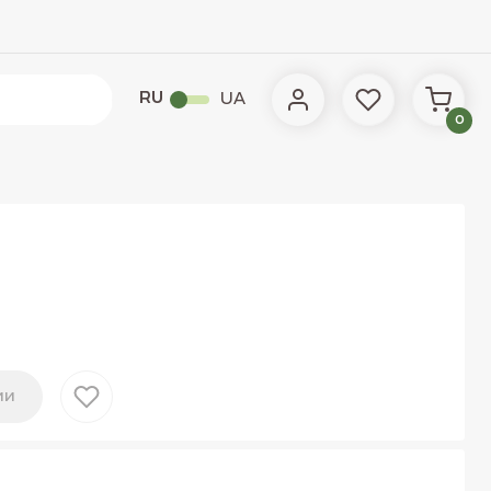
RU
UA
0
ии