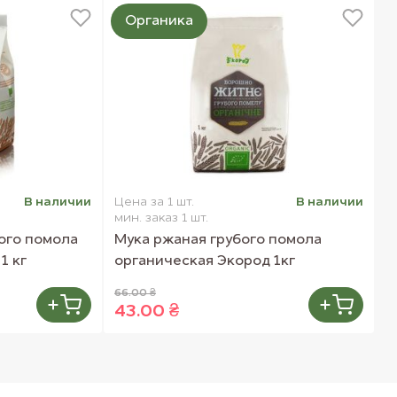
Органика
В наличии
Цена за 1 шт.
В наличии
Ц
мин. заказ 1 шт.
м
ого помола
Мука ржаная грубого помола
К
1 кг
органическая Экород 1кг
Э
66.00 ₴
4
43.00 ₴
3