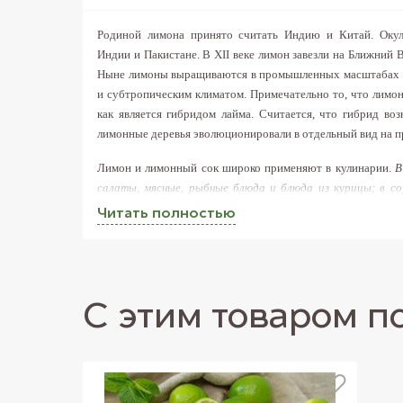
Родиной лимона принято считать Индию и Китай. Окуль
Индии и Пакистане. В XII веке лимон завезли на Ближний
Ныне лимоны выращиваются в промышленных масштабах в
и субтропическим климатом. Примечательно то, что лимон 
как является гибридом лайма. Считается, что гибрид воз
лимонные деревья эволюционировали в отдельный вид на п
Лимон и лимонный сок широко применяют в кулинарии.
В
салаты, мясные, рыбные блюда и блюда из курицы; в со
десерты, крема, десертные напитки, мороженое, си
Читать полностью
напитках, а также в качестве закуски (особенно к коньяку).
«русской», так как европейцы считают, что ядреный
послевкусие коньяка. Чай с дольками лимона на Западе так
Лимон обладает антисклеротическим, кроветворным и 
С этим товаром п
отлично повышает иммунитет, помогая организму проти
заболеваниям, повышает тонус, улучшает настроение.
Содержание витаминов в лимоне (на 100г съедобной части)