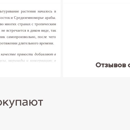
туривание растения началось в
 Восток и Средиземноморье арабы.
о многих странах с тропическим
не встречается в диком виде, так
ник самопроизвольно, после чего
ротяжении длительного времени.
 качестве пряности добавляют в
усы, маринады и консервацию; в
Отзывов 
ропы
. Популярен в алкогольных
 На западе такую закуску называют
 вкус лимона заглушает тонкое
же называют «русским чаем».
ранозаживляющим эффектами. Он
окупают
востоять простудным и вирусным
: