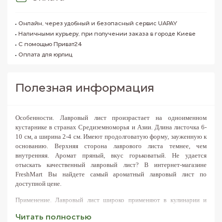
Онлайн, через удобный и безопасный сервис UAPAY
Наличными курьеру, при получении заказа в городе Киеве
С помощью Приват24
Оплата для юрлиц
Полезная информация
Особенности.
Лавровый лист произрастает на одноименном
кустарнике в странах Средиземноморья и Азии. Длина листочка 6-
10 см, а ширина 2-4 см. Имеют продолговатую форму, зауженную к
основанию. Верхняя сторона лаврового листа темнее, чем
внутренняя. Аромат пряный, вкус горьковатый.
Не удается
отыскать качественный лавровый лист? В интернет-магазине
FreshMart Вы найдете самый ароматный лавровый лист по
доступной цене.
Применение.
Лавровый лист широко применяют в кулинарии и
консервировании. Блюдам пряность придает мягкий аромат.
Читать полностью
Добавляют пряность в первые блюда за пять минут до готовности, а