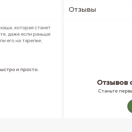
Отзывы
 каша, которая станет
ьте, даже если раньше
и его на тарелке,
ыстро и просто.
Отзывов 
водов.
Станьте первы
ю обрабатывают особым
ассыпчатую текстуру и
но. Кускус достаточно
минут и заправить по