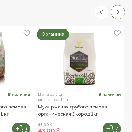
Органика
В наличии
Цена за 1 шт.
В наличии
Ц
мин. заказ 1 шт.
м
ого помола
Мука ржаная грубого помола
К
1 кг
органическая Экород 1кг
Э
66.00 ₴
4
43.00 ₴
3