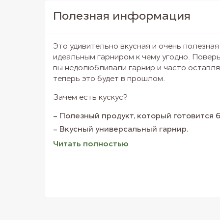
Полезная информация
Это удивительно вкусная и очень полезная
идеальным гарниром к чему угодно. Повер
вы недолюбливали гарнир и часто оставлял
теперь это будет в прошлом.
Зачем есть кускус?
Полезный продукт, который готовится б
Вкусный универсальный гарнир.
Источник калия, белка и полезных угле
Читать полностью
Кускус производится из пшеницы, котору
способом. В готовом виде имеет нежную р
приятный аромат, немного напоминает пше
залить крутым кипятком, пропарить 10-15 
вкусу.