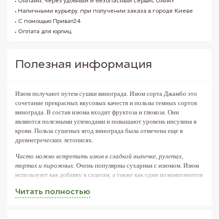
Онлайн, через удобный и безопасный сервис UAPAY
Наличными курьеру, при получении заказа в городе Киеве
С помощью Приват24
Оплата для юрлиц
Полезная информация
Изюм получают путем сушки винограда. Изюм сорта Джамбо это
сочетание прекрасных вкусовых качеств и пользы темных сортов
винограда. В состав изюма входит фруктоза и глюкоза. Они
являются полезными углеводами и повышают уровень инсулина в
крови. Польза сушеных ягод винограда была отмечена еще в
древнегреческих летописях.
Часто можно встретить изюм в сладкой выпечке, рулетах,
тортах и пирожных.
Очень популярны сухарики с изюмом. Изюм
используют как добавку к салатам, а также как один из компонентов
узбекского плова. У нас же изюм является важным ингредиентом
Читать полностью
кути. Изюм часто кладут в смесь мюслей и добавляют к кашам.
Вообще этот полезный сухофрукт можно употреблять и в готовом
виде.