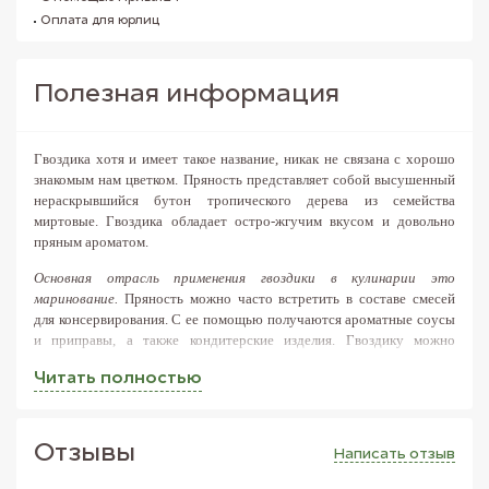
Оплата для юрлиц
Полезная информация
Гвоздика хотя и имеет такое название, никак не связана с хорошо
знакомым нам цветком. Пряность представляет собой высушенный
нераскрывшийся бутон тропического дерева из семейства
миртовые. Гвоздика обладает остро-жгучим вкусом и довольно
пряным ароматом.
Основная отрасль применения гвоздики в кулинарии это
маринование.
Пряность можно часто встретить в составе смесей
для консервирования. С ее помощью получаются ароматные соусы
и приправы, а также кондитерские изделия. Гвоздику можно
использовать для приготовления всех видов маринадов: овощных,
Читать полностью
мясных, грибных, фруктово-ягодных, реже – рыбных.
Дозу гвоздики нужно точно рассчитывать, если переборщить
пряность может придать блюду горький вкус из-за наличия в ее
Отзывы
Написать отзыв
составе сильных эфирных масел.
Осторожно стоит сочетать
гвоздику с уксусом, вином и другим спиртом, она не только может