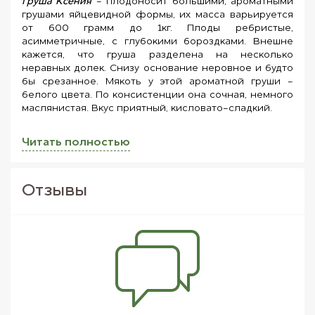
Груша Ксения
- плодоносит большими, ароматными
грушами яйцевидной формы, их масса варьируется
от 600 грамм до 1кг. Плоды ребристые,
асимметричные, с глубокими бороздками. Внешне
кажется, что груша разделена на несколько
неравных долек. Снизу основание неровное и будто
бы срезанное. Мякоть у этой ароматной груши -
белого цвета. По консистенции она сочная, немного
маслянистая. Вкус приятный, кисловато-сладкий.
Груша имеет древнюю историю. Еще в «Одиссее» Гомер описывал
Читать полностью
некие восхитительные плоды, растущие в саду уважаемого
персидского царя. Груша бывает вытянутой и округлой формой,
чем-то напоминающей лампочку. Мякоть груши сочная, довольно
нежная, отличающаяся сильным ароматом и преимущественно
Отзывы
сладким вкусом.
Груши употребляют не только в свежем виде, их также сушат и
вялят.
Очень вкусным деликатесом являются запеченные в вине
груши. Плоды консервируют, варят из них соки, компоты, джемы и
повидло. Груша обладает высокой питательностью и низкой
калорийностью, так что это один из излюбленных продуктов для
всевозможных диет. В интернет-магазине FreshMart Вы найдете
большой ассортимент груш, а быстрая доставка на дом не заставит
себя ждать!