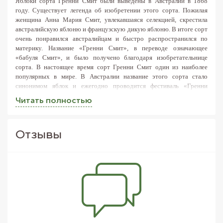
Яблоки сорта Гренни Смит были выведены в Австралии в 1868
году. Существует легенда об изобретении этого сорта. Пожилая
женщина Анна Мария Смит, увлекавшаяся селекцией, скрестила
австралийскую яблоню и французскую дикую яблоню. В итоге сорт
очень понравился австралийцам и быстро распространился по
материку. Название «Гренни Смит», в переводе означающее
«бабуля Смит», и было получено благодаря изобретательнице
сорта. В настоящее время сорт Гренни Смит один из наиболее
популярных в мире. В Австралии название этого сорта стало
синонимом яблок и ежегодно проводится фестиваль «Гренни
Смит», посвящённый Анне Марии Смит и её открытию.
Читать полностью
Плоды Гренни Смит крупные, округлой или округло-конусной
формы
. Кожура желтовато-зелёного цвета, с множеством
подкожных светло-зелёных точек, может проступать буро-
Отзывы
коричневый румянец. Мякоть почти без аромата, сочная и твёрдая,
кисло-сладкая. В начале срока хранения доминирует кислый вкус, в
конце – сладкий. Незрелые плоды пресные.
Мякоть яблок Гренни Смит при разрезании долго не темнеет,
поэтому как нельзя лучше подходит для добавления в салаты
. Эти
яблоки также подходят для консервирования, в качестве начинок
пирогов и других кулинарных десертов. Их можно добавлять в
запекаемые мясные блюда и блюда из птицы. Незаменимы в
диетическом питании, так как содержат мало калорий, сахара.