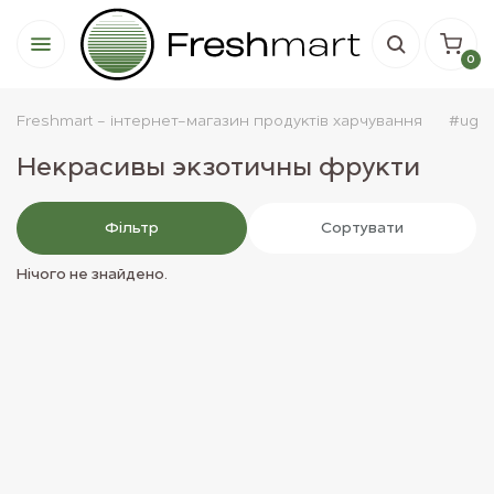
0
Freshmart - інтернет-магазин продуктів харчування
#uglyf
Некрасивы экзотичны фрукти
Фiльтр
Сортувати
Нічого не знайдено.