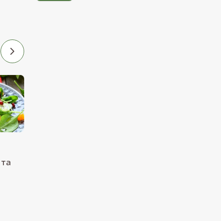
11.04.2016
24.11.2015
Французька кухня
Вегетаріанське
Вегетаріанське
Американська кухня
 та
Тушковані
Салат з батату з
мариновані
грибами шиітаке
артишоки