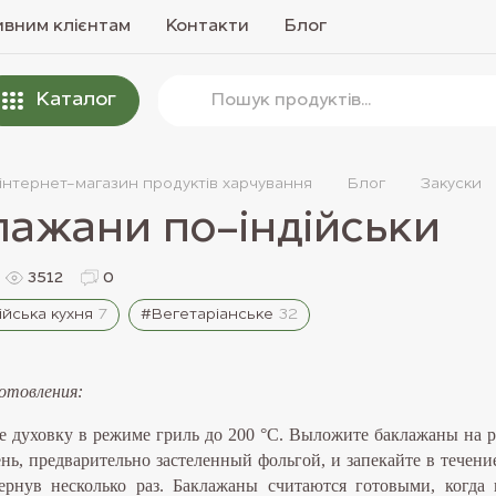
вним клієнтам
Контакти
Блог
Каталог
 інтернет-магазин продуктів харчування
Блог
Закуски
лажани по-індійськи
3512
0
ійська кухня
7
#Вегетаріанське
32
отовления:
те духовку в режиме гриль до 200 °С. Выложите баклажаны на 
нь, предварительно застеленный фольгой, и запекайте в течени
вернув несколько раз. Баклажаны считаются готовыми, когда