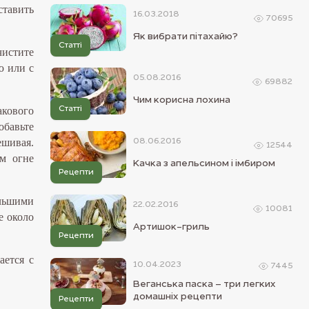
ставить
16.03.2018
70695
Як вибрати пітахайю?
Статті
чистите
ю или с
05.08.2016
69882
Чим корисна лохина
акового
Статті
обавьте
ешивая.
08.06.2016
12544
м огне
Качка з апельсином і імбиром
Рецепти
льшими
22.02.2016
10081
е около
Артишок-гриль
Рецепти
ается с
10.04.2023
7445
Веганська паска – три легких
домашніх рецепти
Рецепти