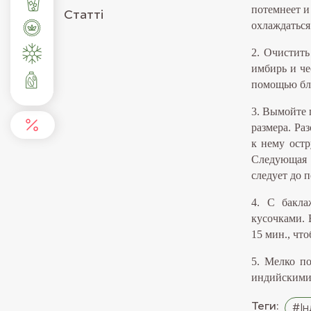
потемнеет и
Статті
охлаждаться
2. Очистить
имбирь и че
помощью бл
3. Вымойте 
размера. Ра
к нему остр
Следующая 
следует до 
4. С бакла
кусочками. 
15 мин., чт
5. Мелко по
индийскими 
Теги:
#Ін