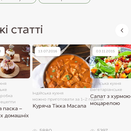
і статті
3
13.07.2016
03.11.2015
хня
Індійська кухня
ське
Вегетаріанське
Індійська кухня
оробка
Салат з хурмою
можно приготовати за 1-2 години
рецепти
моцарелою
Куряча Тікка Масала
 паска –
их домашніх