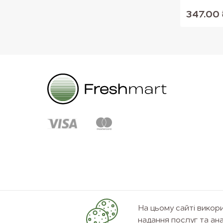
347.00 
На цьому сайті вико
надання послуг та ана