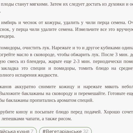
 плоды станут мягкими. Затем их следует достать из духовки и о
.
 имбирь и чеснок от кожуры, удалить у чили перца семена. О
снок, у перца чили удалите семена. Измельчите все это вручну
ендера.
помидоры, очистить лук. Нарежьте и то и другое кубиками один
зогрейте масло в сковороде, чтобы обжарить лук. После 3 мин. д
ую смесь из блендера, жарьте еще 2-3 мин. периодически пом
закладка это специи и помидоры, томить блюдо на средне
полного испарения жидкости.
жанов аккуратно снимите кожицу и нарежьте мякоть небо
Выложите баклажаны на сковороду и перемешайте. Готовьте ещ
обы баклажаны пропитались ароматом специй.
рубите кинзу и посыпьте блюдо перед подачей. Хорошо сочет
лепешками чапати, а также рисом.
дійська кухня
7
#Вегетаріанське
32