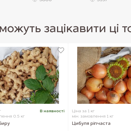
5880
5397
можуть зацікавити ці 
г
В наявностi
Ціна за 1 кг
лення 0.5 кг
мін. замовлення 1 кг
мбиру
Цибуля ріпчаста