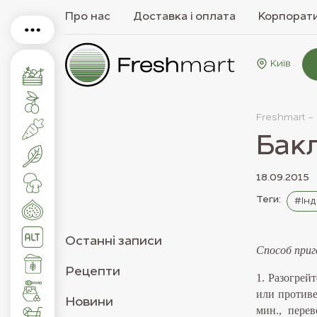
Про нас
Доставка і оплата
Корпорати
Київ
Freshmart -
Бак
18.09.2015
Теги:
#Інд
Останнi записи
Способ приг
Рецепти
1. Разогрей
или противе
Новини
мин., пере