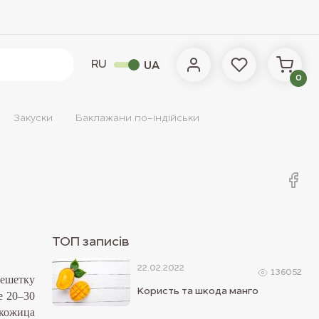
RU
UA
0
Закуски
Баклажани по-індійськи
ТОП записiв
22.02.2022
136052
решетку
Користь та шкода манго
е 20–30
 кожица