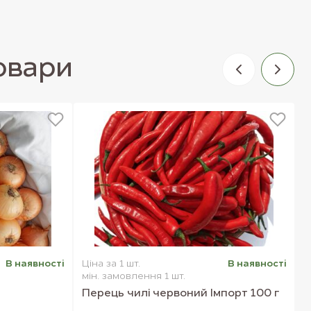
5229
5194
товари
В наявностi
Ціна за 1 шт.
В наявностi
Ц
мін. замовлення 1 шт.
м
Перець чилі червоний Імпорт 100 г
П