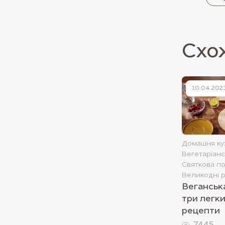
Схож
10.04.202
Домашня ку
Вегетаріан
Святкова п
Великодні 
Веганська
три легк
рецепти