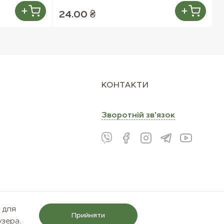
24.00 ₴
КОНТАКТИ
Зворотнiй зв'язок
і для
Прийняти
узера.