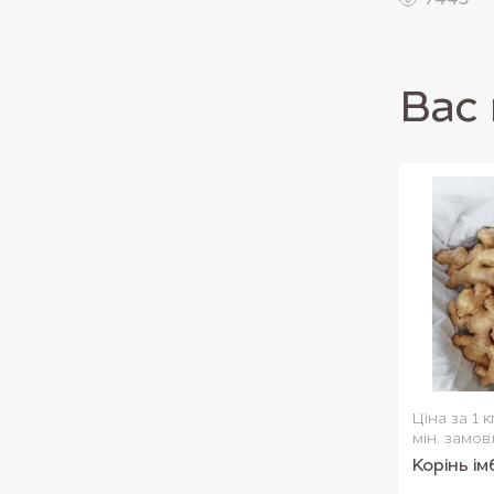
7445
Вас 
Ціна за 1 к
мін. замов
Корінь і