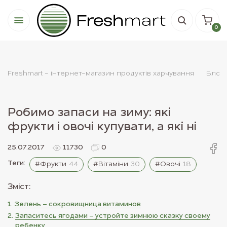
0
Freshmart - інтернет-магазин продуктів харчування
Блог
Робимо запаси на зиму: які
фрукти і овочі купувати, а які ні
25.07.2017
11730
0
Теги:
#Фрукти
44
#Вітаміни
30
#Овочі
18
Зміст:
Зелень – сокровищница витаминов
Запаситесь ягодами – устройте зимнюю сказку своему
ребенку