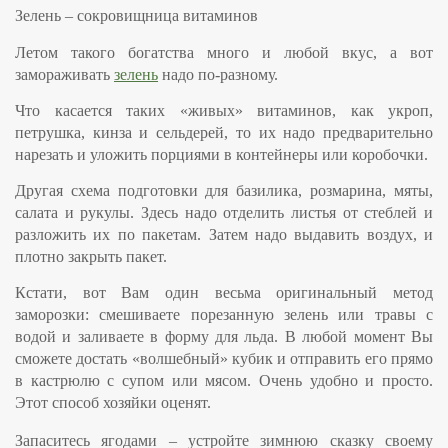
Зелень – сокровищница витаминов
Летом такого богатства много и любой вкус, а вот
замораживать
зелень
надо по-разному.
Что касается таких «живых» витаминов, как
укроп,
петрушка, кинза и сельдерей
, то их надо предварительно
нарезать и уложить порциями в контейнеры или коробочки.
Другая схема подготовки для
базилика, розмарина, мяты,
салата и рукулы
. Здесь надо отделить листья от стеблей и
разложить их по пакетам. Затем надо выдавить воздух, и
плотно закрыть пакет.
Кстати, вот Вам один весьма оригинальный метод
заморозки: смешиваете порезанную зелень или травы с
водой и заливаете в форму для льда. В любой момент Вы
сможете достать «волшебный» кубик и отправить его прямо
в кастрюлю с супом или мясом. Очень удобно и просто.
Этот способ хозяйки оценят.
Запаситесь ягодами – устройте зимнюю сказку своему