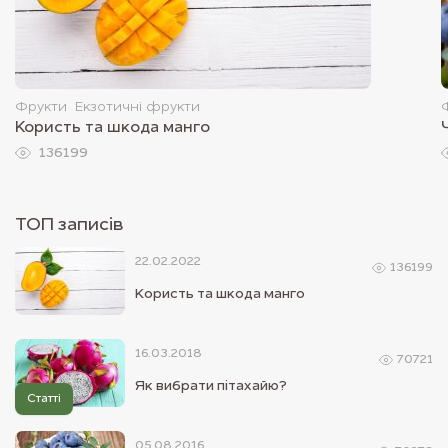
Фрукти
Екзотичні фрукти
Користь та шкода манго
136199
ТОП записiв
22.02.2022
136199
Користь та шкода манго
16.03.2018
70721
Як вибрати пітахайю?
Статті
05.08.2016