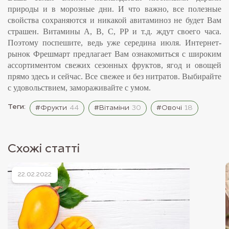
природы и в морозные дни. И что важно, все полезные
свойства сохраняются и никакой авитаминоз не будет Вам
страшен. Витамины А, В, С,
РР и т.д. ждут сво
е
го часа.
Поэтому поспешите, ведь уже середина июля. Интернет-
рынок Фрешмарт предлагает Вам ознакомиться с широким
ассортиментом свежих сезонных фруктов, ягод и овощей
прямо здесь и сейчас. Все свежее и без нитратов. Выбирайте
с удовольствием, замораживайте с умом.
Теги:
#Фрукти
44
#Вітаміни
30
#Овочі
18
Схожі статті
22.02.2022