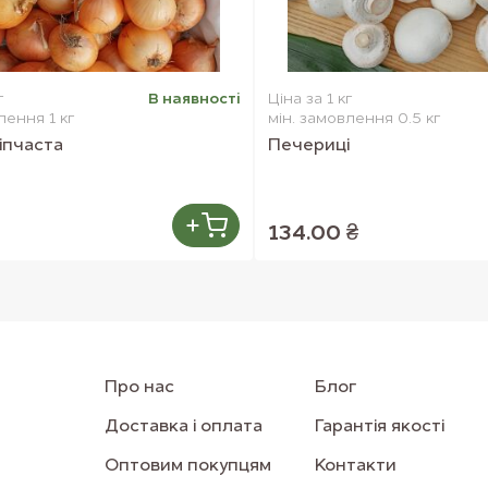
г
В наявностi
Ціна за 1 кг
лення 1 кг
мін. замовлення 0.5 кг
іпчаста
Печериці
134.00 ₴
Про нас
Блог
Доставка і оплата
Гарантія якості
Оптовим покупцям
Контакти