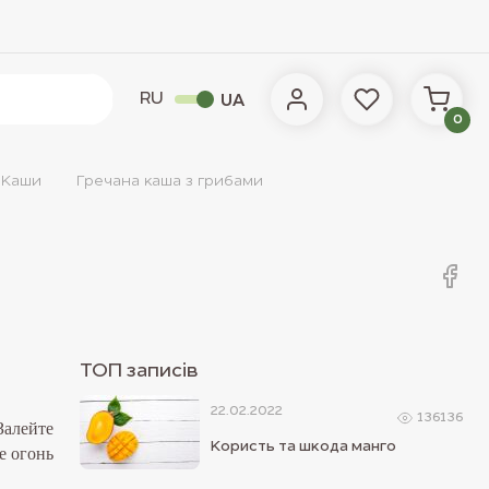
RU
UA
0
Каши
Гречана каша з грибами
ТОП записiв
22.02.2022
136136
Залейте
Користь та шкода манго
е огонь