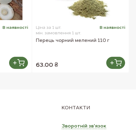
В наявностi
Ціна за 1 шт.
В наявностi
Ц
мін. замовлення 1 шт.
м
Перець чорний мелений 110 г
С
63.00 ₴
КОНТАКТИ
Зворотнiй зв'язок