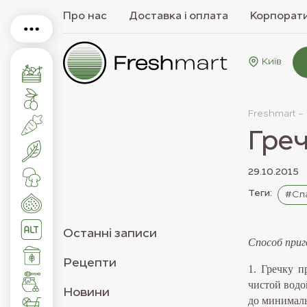
Про нас
Доставка і оплата
Корпорати
Київ
Freshmart -
Гре
29.10.2015
Теги:
#Сла
Останнi записи
Способ приг
Рецепти
1. Гречку п
чистой водой
Новини
до минималь