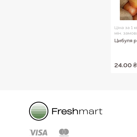
Ціна за 1 к
мін. замов
Цибуля р
24.00 ₴