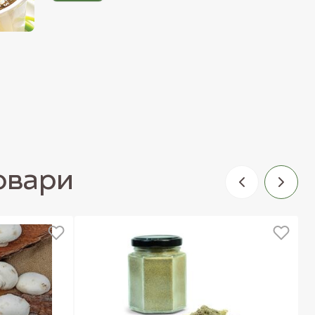
Слав'янська кухня
Слав'янська кухня
Приготовити за 15 хвилин
Приготувати за 30 хвилин
Малосольні огірки з
капустяний пиріг
кропом
3481
3196
товари