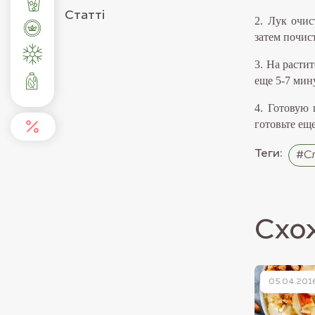
Статті
2. Лук очис
затем почис
3. На расти
еще 5-7 мин
4. Готовую 
готовьте ещ
Теги:
#Сл
Схож
05.04.201