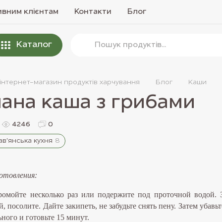
вним клієнтам
Контакти
Блог
Каталог
 інтернет-магазин продуктів харчування
Блог
Каши
чана каша з грибами
4246
0
в'янська кухня
8
отовления:
ромойте несколько раз или подержите под проточной водой. 
, посолите. Дайте закипеть, не забудьте снять пену. Затем убавьт
ного и готовьте 15 минут.