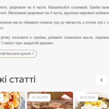
тите, разрежьте на 4 части. Нашинкуйте соломкой. Грибы вым
тите. Маленькие разрежьте на 4 части, крупные нарежьте кубиком
тельном масле обжарьте сначала лук до мягкости, а потом лук с 
ут.
гречку положите к грибам, добавьте сливочное масло, переме
е 5 минут при закрытой крышке.
ав'янська кухня
8
і статті
6
14.01.2016
12.01.2016