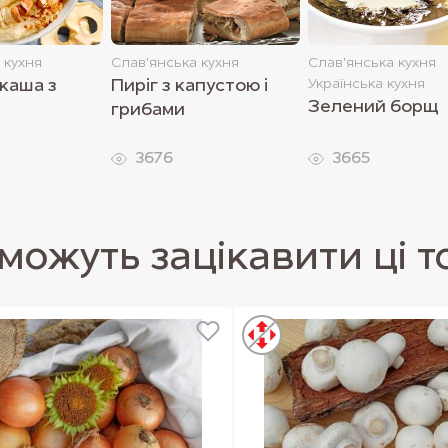
 кухня
Слав'янська кухня
Слав'янська кухня
каша з
Пиріг з капустою і
Українська кухня
Зелений борщ
грибами
3676
3665
можуть зацікавити ці 