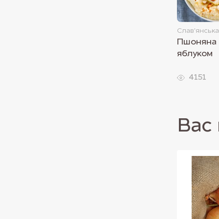
Слав'янська
Пшоняна 
яблуком
4151
Вас 