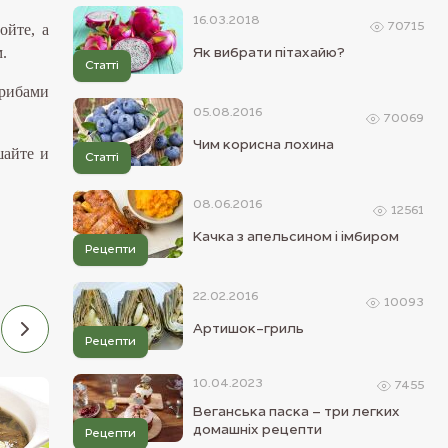
16.03.2018
ойте, а
70715
.
Як вибрати пітахайю?
Статті
грибами
05.08.2016
70069
Чим корисна лохина
шайте и
Статті
08.06.2016
12561
Качка з апельсином і імбиром
Рецепти
22.02.2016
10093
Артишок-гриль
Рецепти
10.04.2023
7455
26.05.2016
20.05.2016
Веганська паска – три легких
домашніх рецепти
Рецепти