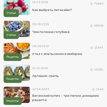
16.03.2018
70693
Как выбрать питахайю?
Статьи
05.08.2016
69836
Чем полезна голубика
Статьи
08.06.2016
12544
Утка с апельсином и имбирем
Рецепты
22.02.2016
10081
Артишок-гриль
Рецепты
10.04.2023
7445
Веганский кулич - три легких домашних
рецепта
Рецепты