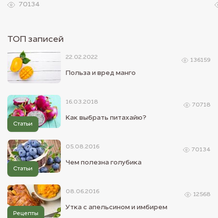
70134
ТОП записей
22.02.2022
136159
Польза и вред манго
16.03.2018
70718
Как выбрать питахайю?
Статьи
05.08.2016
70134
Чем полезна голубика
Статьи
08.06.2016
12568
Утка с апельсином и имбирем
Рецепты