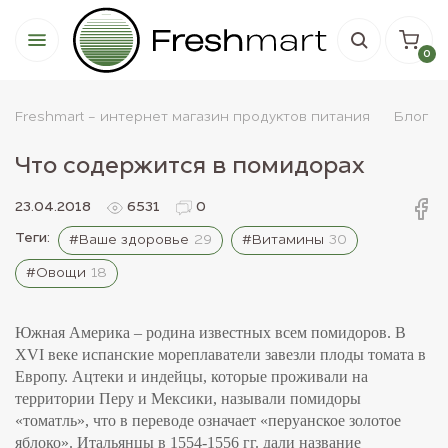
0
Freshmart - интернет магазин продуктов питания
Блог
Что содержится в помидорах
23.04.2018
6531
0
Теги:
#Ваше здоровье
29
#Витамины
30
#Овощи
18
Южная Америка – родина известных всем помидоров. В
XVI веке испанские мореплаватели завезли плоды томата в
Европу. Ацтеки и индейцы, которые проживали на
территории Перу и Мексики, называли помидоры
«томатль», что в переводе означает «перуанское золотое
яблоко». Итальянцы в 1554-1556 гг. дали название