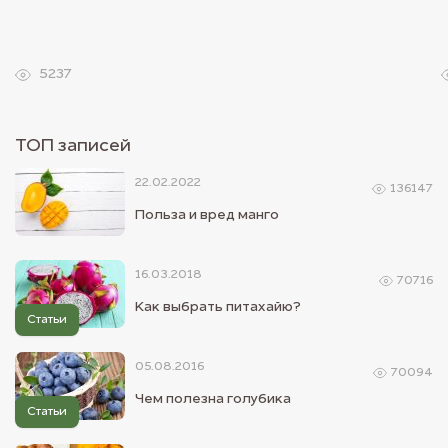
5237
ТОП записей
22.02.2022
136147
Польза и вред манго
16.03.2018
70716
Как выбрать питахайю?
Статьи
05.08.2016
70094
Чем полезна голубика
Статьи