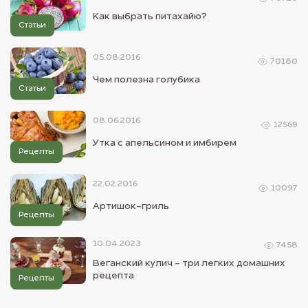
Как выбрать питахайю?
Статьи
05.08.2016
70180
Чем полезна голубика
Статьи
08.06.2016
12569
Утка с апельсином и имбирем
Рецепты
22.02.2016
10097
Артишок-гриль
Рецепты
10.04.2023
7458
Веганский кулич - три легких домашних
рецепта
Рецепты